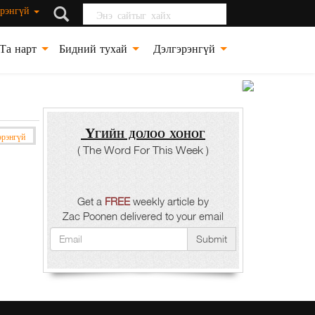
Энэ сайтыг хайх
рэнгүй
Та нарт
Бидний тухай
Дэлгэрэнгүй
Үгийн долоо хоног
рэнгүй
( The Word For This Week )
Get a
FREE
weekly article by
Zac Poonen delivered to your email
Submit