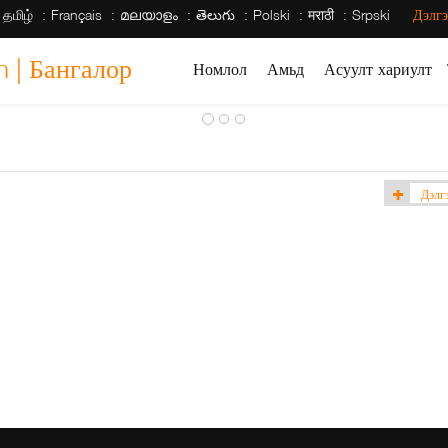
தமிழ்
Français
മലയാളം
తెలుగు
Polski
मराठी
Srpski
Дэлгэ
h | Бангалор
Номлол
Амьд
Асуулт хариулт
Дэлгэ
(3)