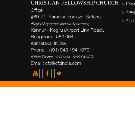
CHRISTIAN FELLOWSHIP CHURCH
Номл
Office
Амьд
#69-71, Paradise Enclave, Bellahalli,
Асуул
(Behind Supertech Micasa Apartment)
Kannur - Kogilu (Airport Link Road),
Bangalore - 560 064,
Karnataka, INDIA.
Phone : +(91) 948 194 1079
(Office Timings : 9:00 AM - 5:00 PM IST)
Email :
cfc@cfcindia.com