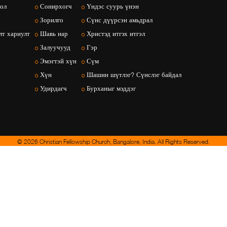
ол
Сонирхогч
Үндэс суурь үнэн
Зорилго
Сүнс дүүрсэн амьдрал
т хариулт
Шавь нар
Христэд итгэх итгэл
Залуучууд
Гэр
Эмэгтэй хүн
Сүм
Хүн
Шашин шүтлэг? Сүнслэг байдал
Удирдагч
Бурханыг мэддэг
© 2026 Christian Fellowship Church, Bangalore, India. All Rights Reserved.