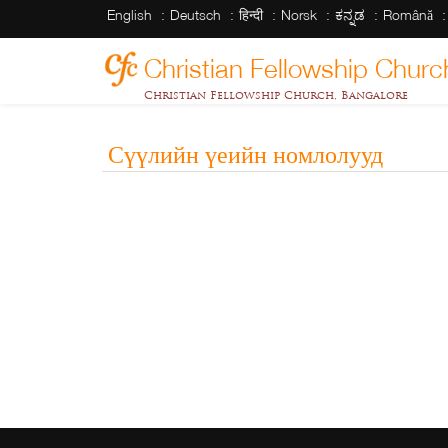
English
Deutsch
हिन्दी
Norsk
ಕನ್ನಡ
Română
Christian Fellowship Churc
Christian Fellowship Church, Bangalore
Сүүлийн үеийн номлолууд