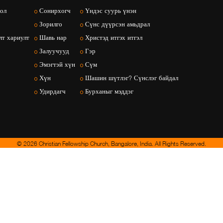
ол
Сонирхогч
Үндэс суурь үнэн
Зорилго
Сүнс дүүрсэн амьдрал
т хариулт
Шавь нар
Христэд итгэх итгэл
Залуучууд
Гэр
Эмэгтэй хүн
Сүм
Хүн
Шашин шүтлэг? Сүнслэг байдал
Удирдагч
Бурханыг мэддэг
© 2026 Christian Fellowship Church, Bangalore, India. All Rights Reserved.