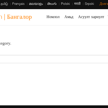
தமிழ்
Français
മലയാളം
తెలుగు
Polski
मराठी
Srpski
Дэлгэ
h | Бангалор
Номлол
Амьд
Асуулт хариулт
tegory.