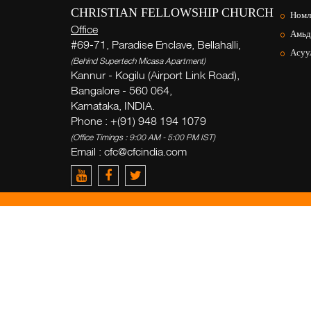
CHRISTIAN FELLOWSHIP CHURCH
Номл
Office
Амьд
#69-71, Paradise Enclave, Bellahalli,
Асуул
(Behind Supertech Micasa Apartment)
Kannur - Kogilu (Airport Link Road),
Bangalore - 560 064,
Karnataka, INDIA.
Phone : +(91) 948 194 1079
(Office Timings : 9:00 AM - 5:00 PM IST)
Email :
cfc@cfcindia.com