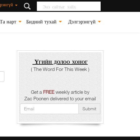
Энэ сайтыг хайх
рэнгүй
Та нарт
Бидний тухай
Дэлгэрэнгүй
Үгийн долоо хоног
( The Word For This Week )
Get a
FREE
weekly article by
Zac Poonen delivered to your email
Submit