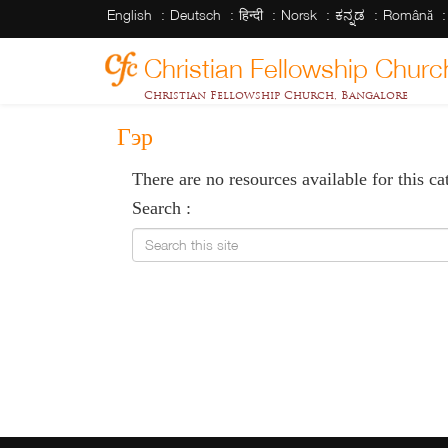
English
Deutsch
हिन्दी
Norsk
ಕನ್ನಡ
Română
Christian Fellowship Churc
Christian Fellowship Church, Bangalore
Гэр
There are no resources available for this ca
Search :
Search this site