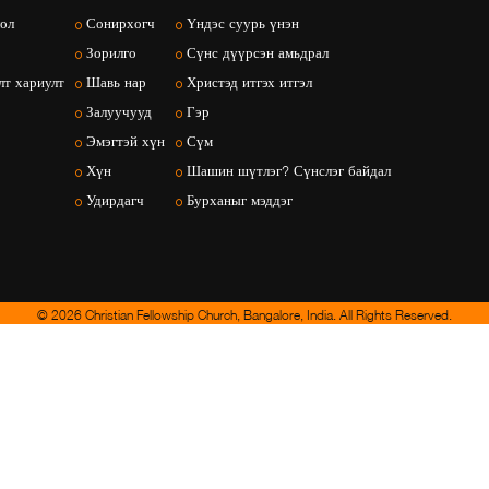
ол
Сонирхогч
Үндэс суурь үнэн
Зорилго
Сүнс дүүрсэн амьдрал
т хариулт
Шавь нар
Христэд итгэх итгэл
Залуучууд
Гэр
Эмэгтэй хүн
Сүм
Хүн
Шашин шүтлэг? Сүнслэг байдал
Удирдагч
Бурханыг мэддэг
© 2026 Christian Fellowship Church, Bangalore, India. All Rights Reserved.