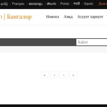
தமிழ்
Français
മലയാളം
తెలుగు
Polski
मराठी
Srpski
Дэлгэ
h | Бангалор
Номлол
Амьд
Асуулт хариулт
«
‹
›
»