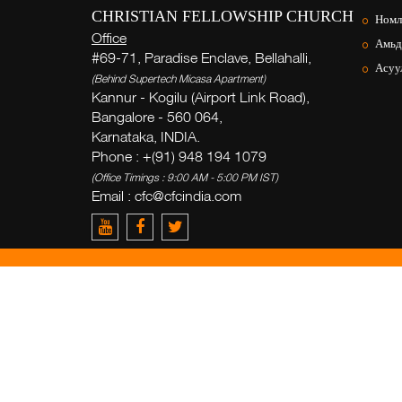
CHRISTIAN FELLOWSHIP CHURCH
Номл
Office
Амьд
#69-71, Paradise Enclave, Bellahalli,
Асуул
(Behind Supertech Micasa Apartment)
Kannur - Kogilu (Airport Link Road),
Bangalore - 560 064,
Karnataka, INDIA.
Phone : +(91) 948 194 1079
(Office Timings : 9:00 AM - 5:00 PM IST)
Email :
cfc@cfcindia.com