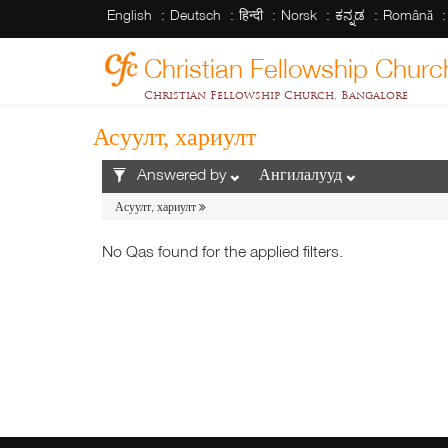
English
Deutsch
हिन्दी
Norsk
ಕನ್ನಡ
Română
Christian Fellowship Churc
Christian Fellowship Church, Bangalore
Асуулт, хариулт
Answered by
Ангилалууд
Асуулт, хариулт
No Qas found for the applied filters.