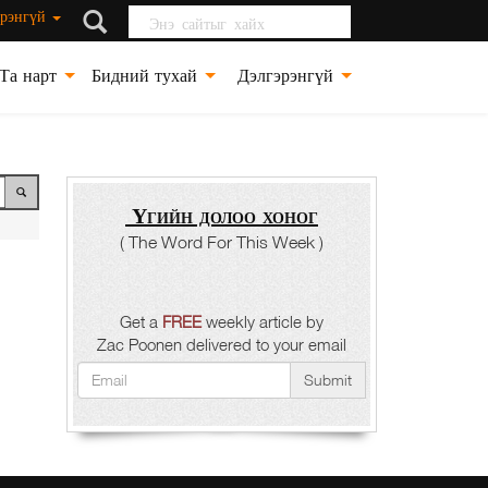
Энэ сайтыг хайх
рэнгүй
Та нарт
Бидний тухай
Дэлгэрэнгүй
Үгийн долоо хоног
( The Word For This Week )
Get a
FREE
weekly article by
Zac Poonen delivered to your email
Submit